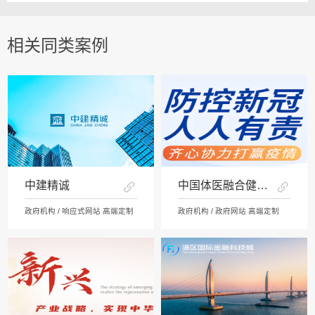
相关同类案例
中建精诚
中国体医融合健康网
政府机构 / 响应式网站 高端定制
政府机构 / 政府网站 高端定制