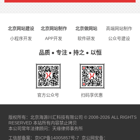
北京网站建设
北京网站制作
北京做网站
高端网站制作
小程序开发
APP开发
软件研发
公众号建设
品质
专注
持之
以恒
官方公众号
扫码享优惠
版权所有：北京海源川汇科技有限公司 © 2008-2026 ALL RIGHTS
RESERVED 本站所有内容禁止拷贝
本公司常年法律顾问：天缘律师事务所
工信部备案：
京ICP备14005857号-7
京公网安备：