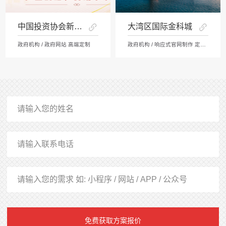
中国投资协会新兴产业中心
大湾区国际金科城
政府机构 / 政府网站 高端定制
政府机构 / 响应式官网制作 定制开发
免费获取方案报价