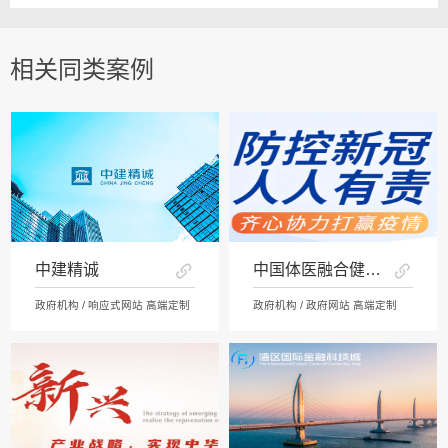
相关同类案例
中建精诚
中国体医融合健康网
政府机构 / 响应式网站 高端定制
政府机构 / 政府网站 高端定制